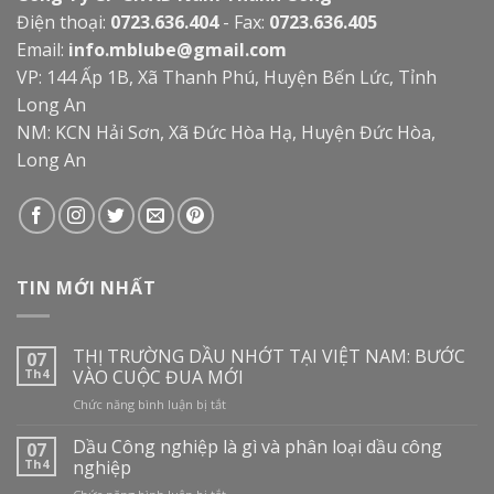
Điện thoại:
0723.636.404
- Fax:
0723.636.405
Email:
info.mblube@gmail.com
VP: 144 Ấp 1B, Xã Thanh Phú, Huyện Bến Lức, Tỉnh
Long An
NM: KCN Hải Sơn, Xã Đức Hòa Hạ, Huyện Đức Hòa,
Long An
TIN MỚI NHẤT
THỊ TRƯỜNG DẦU NHỚT TẠI VIỆT NAM: BƯỚC
07
Th4
VÀO CUỘC ĐUA MỚI
ở
Chức năng bình luận bị tắt
THỊ
TRƯỜNG
Dầu Công nghiệp là gì và phân loại dầu công
07
DẦU
Th4
nghiệp
NHỚT
ở