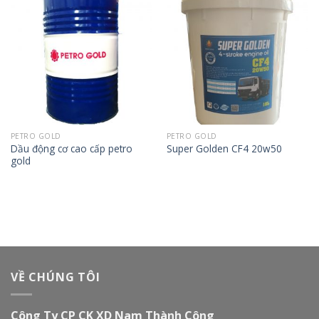
PETRO GOLD
PETRO GOLD
Dầu động cơ cao cấp petro
Super Golden CF4 20w50
gold
VỀ CHÚNG TÔI
Công Ty CP CK XD Nam Thành Công