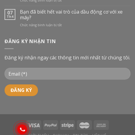
Chức năng bình luận bị tắt
TẠI
Dầu
VIỆT
Công
Bạn đã biết hết vai trò của dầu động cơ với xe
NAM:
07
nghiệp
BƯỚC
Th4
máy?
là
VÀO
ở
Chức năng bình luận bị tắt
gì
CUỘC
Bạn
và
ĐUA
đã
phân
MỚI
biết
ĐĂNG KÝ NHẬN TIN
loại
hết
dầu
vai
công
trò
nghiệp
Đăng ký nhận ngay các thông tin mới nhất từ chúng tôi.
của
dầu
động
cơ
với
xe
máy?