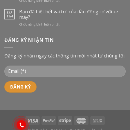
ở
Chức năng bình luận bị tắt
TẠI
Dầu
VIỆT
Công
Bạn đã biết hết vai trò của dầu động cơ với xe
NAM:
07
nghiệp
BƯỚC
Th4
máy?
là
VÀO
ở
Chức năng bình luận bị tắt
gì
CUỘC
Bạn
và
ĐUA
đã
phân
MỚI
biết
ĐĂNG KÝ NHẬN TIN
loại
hết
dầu
vai
công
trò
nghiệp
Đăng ký nhận ngay các thông tin mới nhất từ chúng tôi.
của
dầu
động
cơ
với
xe
máy?