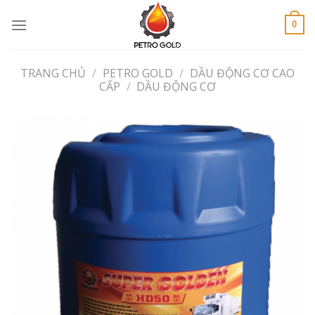
Skip
to
0
content
TRANG CHỦ
/
PETRO GOLD
/
DẦU ĐỘNG CƠ CAO
CẤP
/
DẦU ĐỘNG CƠ