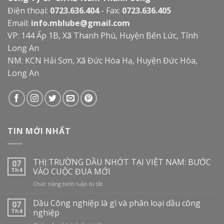
Điện thoại:
0723.636.404
- Fax:
0723.636.405
Email:
info.mblube@gmail.com
VP: 144 Ấp 1B, Xã Thanh Phú, Huyện Bến Lức, Tỉnh
Long An
NM: KCN Hải Sơn, Xã Đức Hòa Hạ, Huyện Đức Hòa,
Long An
TIN MỚI NHẤT
THỊ TRƯỜNG DẦU NHỚT TẠI VIỆT NAM: BƯỚC
07
Th4
VÀO CUỘC ĐUA MỚI
ở
Chức năng bình luận bị tắt
THỊ
TRƯỜNG
Dầu Công nghiệp là gì và phân loại dầu công
07
DẦU
Th4
nghiệp
NHỚT