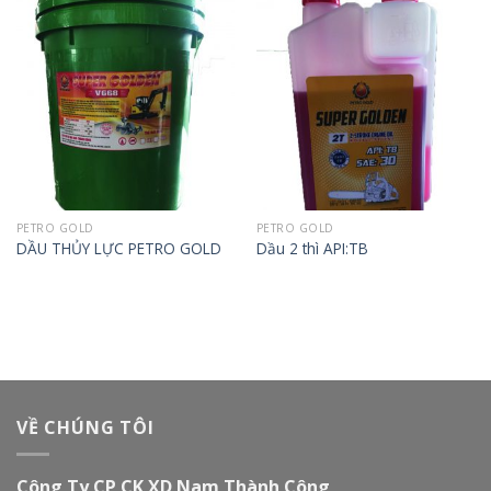
PETRO GOLD
PETRO GOLD
DẦU THỦY LỰC PETRO GOLD
Dầu 2 thì API:TB
VỀ CHÚNG TÔI
Công Ty CP CK XD Nam Thành Công