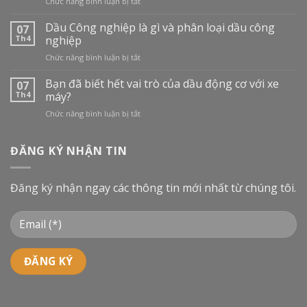
ở
Chức năng bình luận bị tắt
THỊ
TRƯỜNG
Dầu Công nghiệp là gì và phân loại dầu công
07
DẦU
Th4
nghiệp
NHỚT
ở
Chức năng bình luận bị tắt
TẠI
Dầu
VIỆT
Công
Bạn đã biết hết vai trò của dầu động cơ với xe
NAM:
07
nghiệp
BƯỚC
Th4
máy?
là
VÀO
ở
Chức năng bình luận bị tắt
gì
CUỘC
Bạn
và
ĐUA
đã
phân
MỚI
biết
ĐĂNG KÝ NHẬN TIN
loại
hết
dầu
vai
công
trò
nghiệp
Đăng ký nhận ngay các thông tin mới nhất từ chúng tôi.
của
dầu
động
cơ
với
xe
máy?