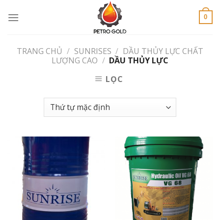
Skip
to
0
content
TRANG CHỦ
/
SUNRISES
/
DẦU THỦY LỰC CHẤT
LƯỢNG CAO
/
DẦU THỦY LỰC
LỌC