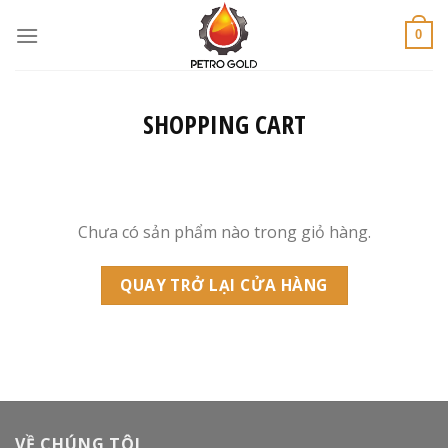
Skip
to
0
content
SHOPPING CART
Chưa có sản phẩm nào trong giỏ hàng.
QUAY TRỞ LẠI CỬA HÀNG
VỀ CHÚNG TÔI