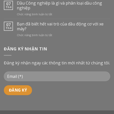
TRƯỜNG
Dầu Công nghiệp là gì và phân loại dầu công
07
DẦU
Th4
nghiệp
NHỚT
ở
Chức năng bình luận bị tắt
TẠI
Dầu
VIỆT
Công
Bạn đã biết hết vai trò của dầu động cơ với xe
NAM:
07
nghiệp
BƯỚC
Th4
máy?
là
VÀO
ở
Chức năng bình luận bị tắt
gì
CUỘC
Bạn
và
ĐUA
đã
phân
MỚI
biết
ĐĂNG KÝ NHẬN TIN
loại
hết
dầu
vai
công
trò
nghiệp
Đăng ký nhận ngay các thông tin mới nhất từ chúng tôi.
của
dầu
động
cơ
với
xe
máy?