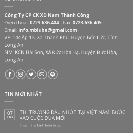
Công Ty CP CK XD Nam Thành Công
Điện thoại:
0723.636.404
- Fax:
0723.636.405
Email:
info.mblube@gmail.com
VP: 144 Ấp 1B, Xã Thanh Phú, Huyện Bến Lức, Tỉnh
Long An
NM: KCN Hải Sơn, Xã Đức Hòa Hạ, Huyện Đức Hòa,
Long An
TIN MỚI NHẤT
THỊ TRƯỜNG DẦU NHỚT TẠI VIỆT NAM: BƯỚC
07
Th4
VÀO CUỘC ĐUA MỚI
ở
Chức năng bình luận bị tắt
THỊ