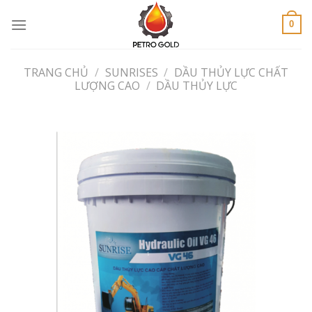
Skip
to
0
content
TRANG CHỦ
/
SUNRISES
/
DẦU THỦY LỰC CHẤT
LƯỢNG CAO
/
DẦU THỦY LỰC