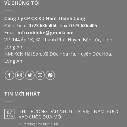
VỀ CHÚNG TÔI
Công Ty CP CK XD Nam Thành Công
Điện thoại:
0723.636.404
- Fax:
0723.636.405
Email:
info.mblube@gmail.com
VP: 144 Ấp 1B, Xã Thanh Phú, Huyện Bến Lức, Tỉnh
Long An
NM: KCN Hải Sơn, Xã Đức Hòa Hạ, Huyện Đức Hòa,
Long An
TIN MỚI NHẤT
THỊ TRƯỜNG DẦU NHỚT TẠI VIỆT NAM: BƯỚC
07
Th4
VÀO CUỘC ĐUA MỚI
ở
Chức năng bình luận bị tắt