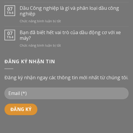
THỊ
TRƯỜNG
Dầu Công nghiệp là gì và phân loại dầu công
07
DẦU
Th4
nghiệp
NHỚT
ở
Chức năng bình luận bị tắt
TẠI
Dầu
VIỆT
Công
Bạn đã biết hết vai trò của dầu động cơ với xe
NAM:
07
nghiệp
BƯỚC
Th4
máy?
là
VÀO
ở
Chức năng bình luận bị tắt
gì
CUỘC
Bạn
và
ĐUA
đã
phân
MỚI
biết
ĐĂNG KÝ NHẬN TIN
loại
hết
dầu
vai
công
trò
nghiệp
Đăng ký nhận ngay các thông tin mới nhất từ chúng tôi.
của
dầu
động
cơ
với
xe
máy?