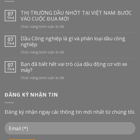
THỊ TRƯỜNG DẦU NHỚT TẠI VIỆT NAM: BƯỚC
07
Th4
VÀO CUỘC ĐUA MỚI
ở
Chức năng bình luận bị tắt
THỊ
TRƯỜNG
Dầu Công nghiệp là gì và phân loại dầu công
07
DẦU
Th4
nghiệp
NHỚT
ở
Chức năng bình luận bị tắt
TẠI
Dầu
VIỆT
Công
Bạn đã biết hết vai trò của dầu động cơ với xe
NAM:
07
nghiệp
BƯỚC
Th4
máy?
là
VÀO
ở
Chức năng bình luận bị tắt
gì
CUỘC
Bạn
và
ĐUA
đã
phân
MỚI
biết
ĐĂNG KÝ NHẬN TIN
loại
hết
dầu
vai
công
trò
nghiệp
Đăng ký nhận ngay các thông tin mới nhất từ chúng tôi.
của
dầu
động
cơ
với