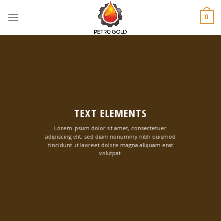
Skip
to
0
content
TEXT ELEMENTS
Lorem ipsum dolor sit amet, consectetuer
adipiscing elit, sed diam nonummy nibh euismod
tincidunt ut laoreet dolore magna aliquam erat
volutpat.