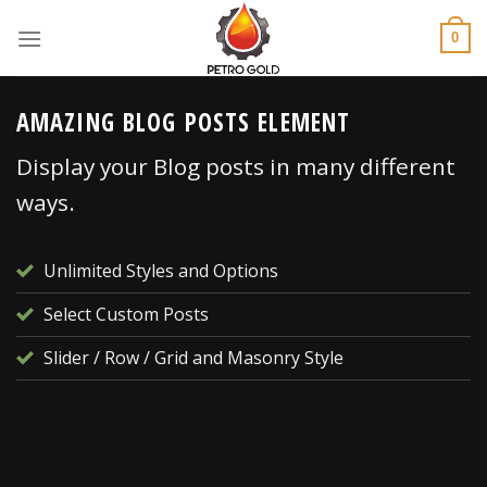
Skip
to
0
content
AMAZING BLOG POSTS ELEMENT
Display your Blog posts in many different
ways.
Unlimited Styles and Options
Select Custom Posts
Slider / Row / Grid and Masonry Style
TIN TỨC
y?
THỊ TRƯỜNG DẦU NHỚT TẠI VIỆT NAM: BƯỚC VÀO
CUỘC ĐUA MỚI