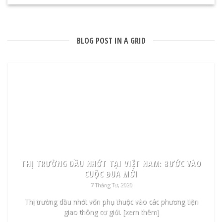
BLOG POST IN A GRID
THỊ TRƯỜNG DẦU NHỚT TẠI VIỆT NAM: BƯỚC VÀO
CUỘC ĐUA MỚI
7 Tháng Tư, 2020
Thị trường dầu nhớt vốn phụ thuộc vào các phương tiện
giao thông cơ giới. [xem thêm]