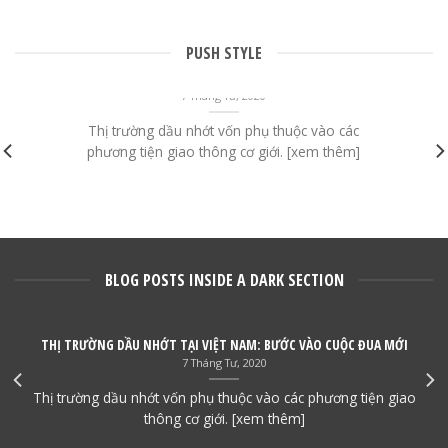
PUSH STYLE
THỊ TRƯỜNG DẦU NHỚT TẠI VIỆT NAM: BƯỚC VÀO CUỘC
ĐUA MỚI
7 Tháng Tư, 2020
Thị trường dầu nhớt vốn phụ thuộc vào các
phương tiện giao thông cơ giới. [xem thêm]
BLOG POSTS INSIDE A DARK SECTION
THỊ TRƯỜNG DẦU NHỚT TẠI VIỆT NAM: BƯỚC VÀO CUỘC ĐUA MỚI
7 Tháng Tư, 2020
Thị trường dầu nhớt vốn phụ thuộc vào các phương tiện giao
thông cơ giới. [xem thêm]