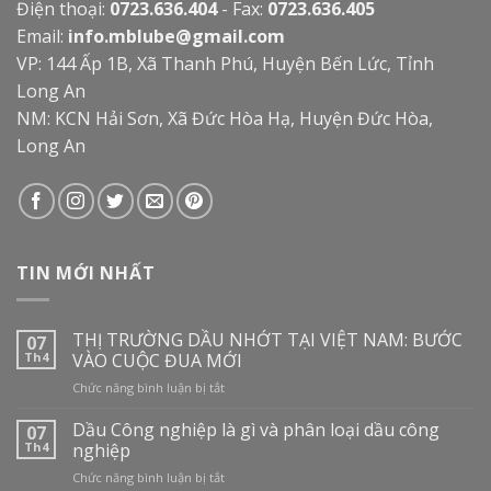
Điện thoại:
0723.636.404
- Fax:
0723.636.405
Email:
info.mblube@gmail.com
VP: 144 Ấp 1B, Xã Thanh Phú, Huyện Bến Lức, Tỉnh
Long An
NM: KCN Hải Sơn, Xã Đức Hòa Hạ, Huyện Đức Hòa,
Long An
TIN MỚI NHẤT
THỊ TRƯỜNG DẦU NHỚT TẠI VIỆT NAM: BƯỚC
07
Th4
VÀO CUỘC ĐUA MỚI
ở
Chức năng bình luận bị tắt
THỊ
TRƯỜNG
Dầu Công nghiệp là gì và phân loại dầu công
07
DẦU
Th4
nghiệp
NHỚT
ở
Chức năng bình luận bị tắt
TẠI