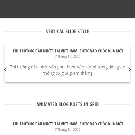
VERTICAL SLIDE STYLE
THỊ TRƯỜNG DẦU NHỚT TẠI VIỆT NAM: BƯỚC VÀO CUỘC ĐUA MỚI
7 Tháng Tư, 2020
Thị trường dầu nhớt vốn phụ thuộc vào các phương tiện giao
thông cơ giới. [xem thêm]
ANIMATED BLOG POSTS IN GRID
THỊ TRƯỜNG DẦU NHỚT TẠI VIỆT NAM: BƯỚC VÀO CUỘC ĐUA MỚI
7 Tháng Tư, 2020