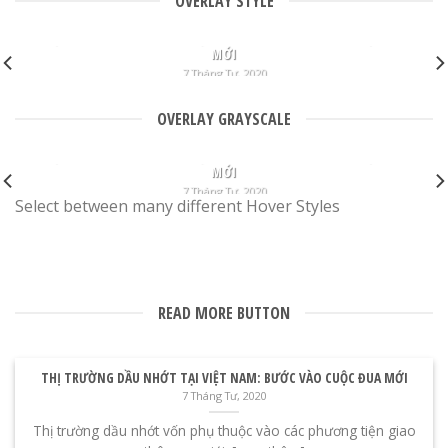
OVERLAY STYLE
THỊ TRƯỜNG DẦU NHỚT TẠI VIỆT NAM: BƯỚC VÀO CUỘC ĐUA
MỚI
7 Tháng Tư, 2020
Thị trường dầu nhớt vốn phụ thuộc vào các phương tiện
OVERLAY GRAYSCALE
giao thông cơ giới. [xem thêm]
THỊ TRƯỜNG DẦU NHỚT TẠI VIỆT NAM: BƯỚC VÀO CUỘC ĐUA
MỚI
7 Tháng Tư, 2020
Select between many different Hover Styles
Thị trường dầu nhớt vốn phụ thuộc vào các phương tiện
giao thông cơ giới. [xem thêm]
READ MORE BUTTON
THỊ TRƯỜNG DẦU NHỚT TẠI VIỆT NAM: BƯỚC VÀO CUỘC ĐUA MỚI
7 Tháng Tư, 2020
Thị trường dầu nhớt vốn phụ thuộc vào các phương tiện giao