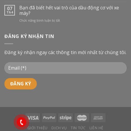
Dầu
VIỆT
Công
Bạn đã biết hết vai trò của dầu động cơ với xe
NAM:
07
nghiệp
BƯỚC
Th4
máy?
là
VÀO
ở
Chức năng bình luận bị tắt
gì
CUỘC
Bạn
và
ĐUA
đã
phân
MỚI
biết
ĐĂNG KÝ NHẬN TIN
loại
hết
dầu
vai
công
trò
nghiệp
Đăng ký nhận ngay các thông tin mới nhất từ chúng tôi.
của
dầu
động
cơ
với
xe
máy?
GIỚI THIỆU
DỊCH VỤ
TIN TỨC
LIÊN HỆ