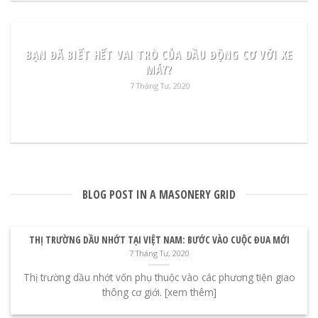
BẠN ĐÃ BIẾT HẾT VAI TRÒ CỦA DẦU ĐỘNG CƠ VỚI XE
MÁY?
7 Tháng Tư, 2020
READ MORE
BLOG POST IN A MASONERY GRID
THỊ TRƯỜNG DẦU NHỚT TẠI VIỆT NAM: BƯỚC VÀO CUỘC ĐUA MỚI
7 Tháng Tư, 2020
Thị trường dầu nhớt vốn phụ thuộc vào các phương tiện giao
thông cơ giới. [xem thêm]