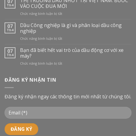
THỊ TRƯỜNG DẦU NHỚT TẠI VIỆT NAM: BƯỚC
07
Th4
VÀO CUỘC ĐUA MỚI
ở
Chức năng bình luận bị tắt
THỊ
TRƯỜNG
Dầu Công nghiệp là gì và phân loại dầu công
07
DẦU
Th4
nghiệp
NHỚT
ở
Chức năng bình luận bị tắt
TẠI
Dầu
VIỆT
Công
Bạn đã biết hết vai trò của dầu động cơ với xe
NAM:
07
nghiệp
BƯỚC
Th4
máy?
là
VÀO
ở
Chức năng bình luận bị tắt
gì
CUỘC
Bạn
và
ĐUA
đã
phân
MỚI
biết
ĐĂNG KÝ NHẬN TIN
loại
hết
dầu
vai
công
trò
nghiệp
Đăng ký nhận ngay các thông tin mới nhất từ chúng tôi.
của
dầu
động
cơ
với
xe
máy?