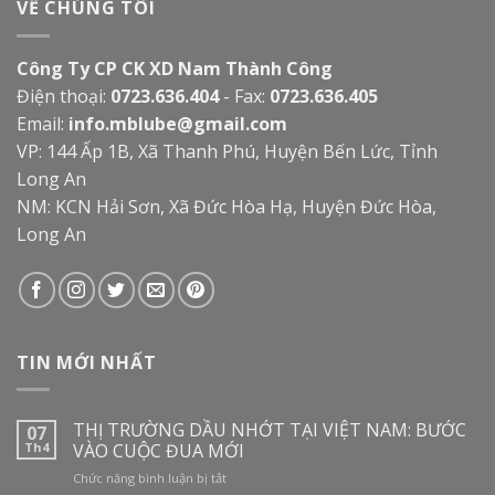
VỀ CHÚNG TÔI
Công Ty CP CK XD Nam Thành Công
Điện thoại:
0723.636.404
- Fax:
0723.636.405
Email:
info.mblube@gmail.com
VP: 144 Ấp 1B, Xã Thanh Phú, Huyện Bến Lức, Tỉnh
Long An
NM: KCN Hải Sơn, Xã Đức Hòa Hạ, Huyện Đức Hòa,
Long An
TIN MỚI NHẤT
THỊ TRƯỜNG DẦU NHỚT TẠI VIỆT NAM: BƯỚC
07
Th4
VÀO CUỘC ĐUA MỚI
ở
Chức năng bình luận bị tắt