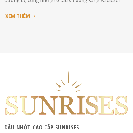
đường bộ cũng như ghe tàu sử dung xăng và diesel
XEM THÊM
DẦU NHỚT CAO CẤP SUNRISES