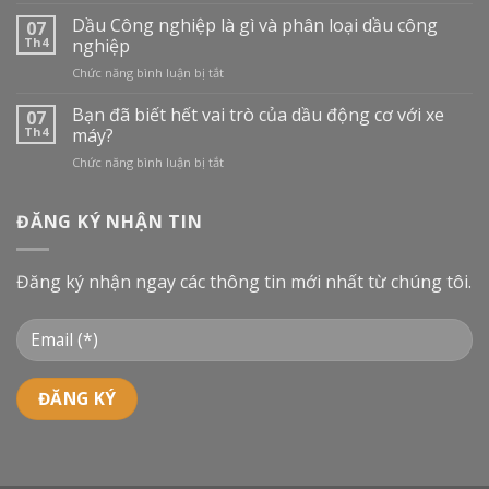
THỊ
TRƯỜNG
Dầu Công nghiệp là gì và phân loại dầu công
07
DẦU
Th4
nghiệp
NHỚT
ở
Chức năng bình luận bị tắt
TẠI
Dầu
VIỆT
Công
Bạn đã biết hết vai trò của dầu động cơ với xe
NAM:
07
nghiệp
BƯỚC
Th4
máy?
là
VÀO
ở
Chức năng bình luận bị tắt
gì
CUỘC
Bạn
và
ĐUA
đã
phân
MỚI
biết
ĐĂNG KÝ NHẬN TIN
loại
hết
dầu
vai
công
trò
nghiệp
Đăng ký nhận ngay các thông tin mới nhất từ chúng tôi.
của
dầu
động
cơ
với
xe
máy?